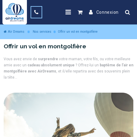
Connexion
Air Dreams
Nos services
Offrir un vol en montgolfière
Offrir un vol en montgolfière
Vous avez envie de
surprendre
votre maman, votre fils, ou votre meilleure
amie avec un
cadeau absolument unique
? Offrez-lui un
baptême de l’air en
montgolfière avec AirDreams
, et il/elle repartira avec des souvenirs plein
la tête…